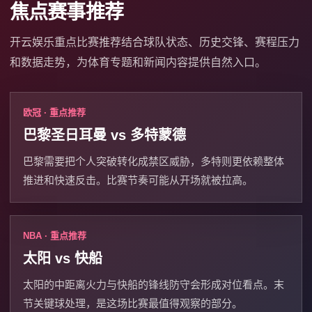
焦点赛事推荐
开云娱乐重点比赛推荐结合球队状态、历史交锋、赛程压力
和数据走势，为体育专题和新闻内容提供自然入口。
欧冠 · 重点推荐
巴黎圣日耳曼 vs 多特蒙德
巴黎需要把个人突破转化成禁区威胁，多特则更依赖整体
推进和快速反击。比赛节奏可能从开场就被拉高。
NBA · 重点推荐
太阳 vs 快船
太阳的中距离火力与快船的锋线防守会形成对位看点。末
节关键球处理，是这场比赛最值得观察的部分。