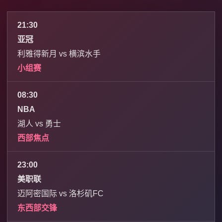
21:30
亚冠
利雅得新月 vs 横滨水手
小组赛
08:30
NBA
湖人 vs 勇士
西部焦点
23:00
美职联
迈阿密国际 vs 洛杉矶FC
东西部交锋