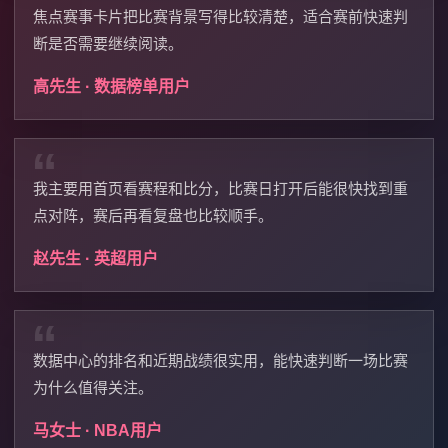
焦点赛事卡片把比赛背景写得比较清楚，适合赛前快速判
断是否需要继续阅读。
高先生 · 数据榜单用户
我主要用首页看赛程和比分，比赛日打开后能很快找到重
点对阵，赛后再看复盘也比较顺手。
赵先生 · 英超用户
数据中心的排名和近期战绩很实用，能快速判断一场比赛
为什么值得关注。
马女士 · NBA用户