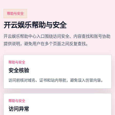
帮助与安全
开云娱乐帮助与安全
开云娱乐帮助中心入口围绕访问安全、内容查找和账号协助
提供说明，避免用户在多个页面之间反复查找。
帮助与安全
安全核验
访问前核对域名、证书和站内导航，避免误入仿冒内容。
帮助与安全
访问异常