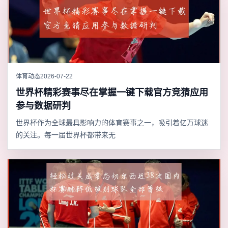
体育动态
2026-07-22
世界杯精彩赛事尽在掌握一键下载官方竞猜应用
参与数据研判
世界杯作为全球最具影响力的体育赛事之一，吸引着亿万球迷
的关注。每一届世界杯都带来无