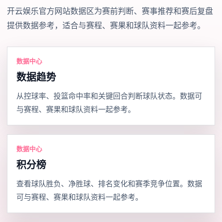
开云娱乐官方网站数据区为赛前判断、赛事推荐和赛后复盘
提供数据参考，适合与赛程、赛果和球队资料一起参考。
数据中心
数据趋势
从控球率、投篮命中率和关键回合判断球队状态。数据可
与赛程、赛果和球队资料一起参考。
数据中心
积分榜
查看球队胜负、净胜球、排名变化和赛季竞争位置。数据
可与赛程、赛果和球队资料一起参考。