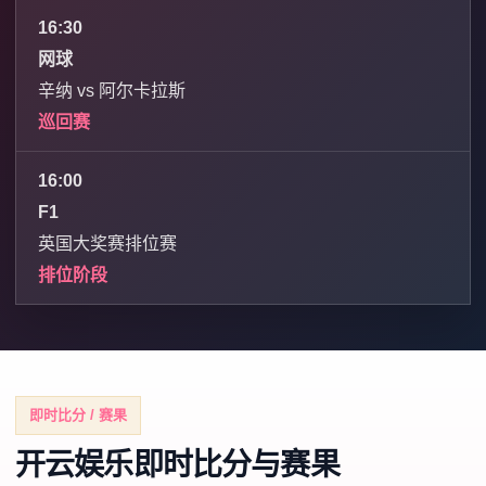
16:30
网球
辛纳 vs 阿尔卡拉斯
巡回赛
16:00
F1
英国大奖赛排位赛
排位阶段
即时比分 / 赛果
开云娱乐即时比分与赛果